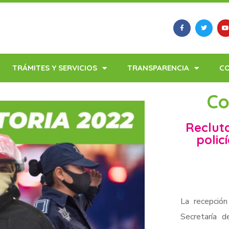
TRÁMITES Y SERVICIOS
TRANSPARENCIA
C
Co
Reclut
polic
La recepción
Secretaría d