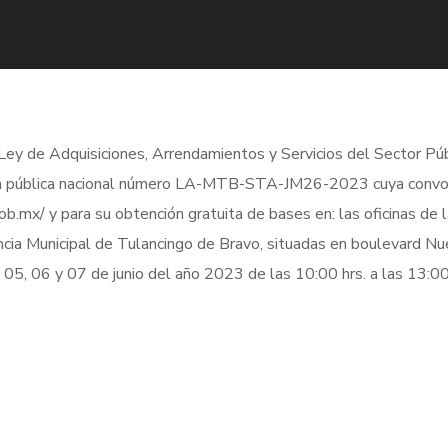
 Ley de Adquisiciones, Arrendamientos y Servicios del Sector P
ación pública nacional número LA-MTB-STA-JM26-2023 cuya convoc
.mx/ y para su obtención gratuita de bases en: las oficinas de l
encia Municipal de Tulancingo de Bravo, situadas en boulevard Nue
5, 06 y 07 de junio del año 2023 de las 10:00 hrs. a las 13:00