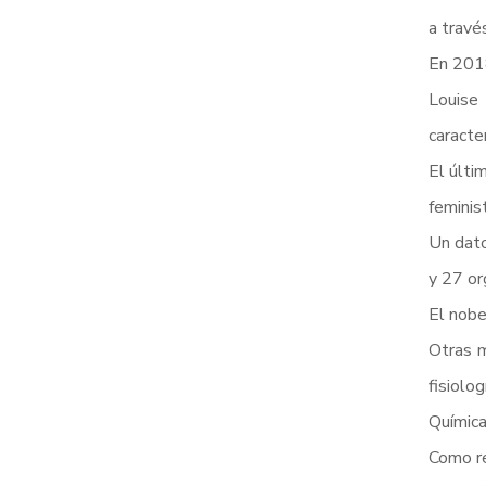
a travé
En 2018
Louise
caracter
El últi
feminis
Un dato
y 27 or
El nobel
Otras m
fisiolo
Química
Como re