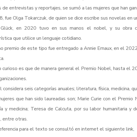
s de entrevistas y reportajes, se sumó a las mujeres que han gan
, fue Olga Tokarczuk, de quien se dice escribe sus novelas en u
 Glück, en 2020 tuvo en sus manos el nobel, y su obra co
ística que utilice un lenguaje cotidiano.
mo premio de este tipo fue entregado a Annie Ernaux, en el 202
ta.
 curioso es que de manera general el Premio Nobel, hasta el 2
ganizaciones.
 considera seis categorías anuales; literatura, física, medicina, q
ujeres que han sido laureadas son; Marie Curie con el Premio N
gía y medicina; Teresa de Calcuta, por su labor humanitaria y
, entre otras.
ferencia para el texto se consultó en internet el siguiente link,