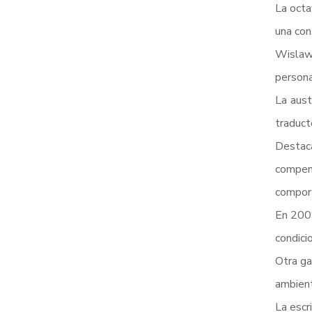
La octa
una con
Wislawa
persona
La aust
traducto
Destaca
compend
compor
En 2009
condici
Otra ga
ambient
La escr