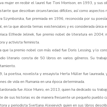
va mujer en recibir el laurel fue Toni Morrison, en 1993, y sus 
stante que describan circunstancias difíciles, así como aspectos
 Szymborska, fue premiada en 1996, reconocida por su poesía q
l, en la que aborda temas existenciales y es considerada única e
riaca Elfriede Jelinek, fue premio nobel de literatura en 2004; n
ra y activista feminista.
 que la premio nobel con más edad fue Doris Lessing, y lo con
io literario consta de 50 libros en varios géneros. Su trabaj
tamiento.
, la poetisa, novelista y ensayista Herta Müller fue laureada, y
ones de vida en Rumania en una época determinada.
lardonada fue Alice Munro, en 2013, quien ha dedicado su trabajo
e de sus historias es de manera frecuente un pequeño pueblo ca
itora y periodista Svetlana Alexievich quien en sus libros descri