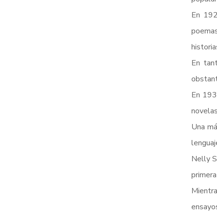
En 1926
poemas.
histori
En tant
obstant
En 1938
novelas
Una más
lenguaj
Nelly S
primera
Mientra
ensayos