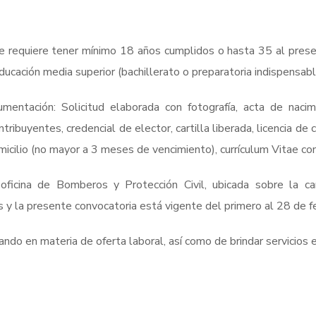
e requiere tener mínimo 18 años cumplidos o hasta 35 al presen
ucación media superior (bachillerato o preparatoria indispensabl
mentación: Solicitud elaborada con fotografía, acta de naci
ibuyentes, credencial de elector, cartilla liberada, licencia de 
icilio (no mayor a 3 meses de vencimiento), currículum Vitae con
ficina de Bomberos y Protección Civil, ubicada sobre la ca
 y la presente convocatoria está vigente del primero al 28 de f
ndo en materia de oferta laboral, así como de brindar servicios ef