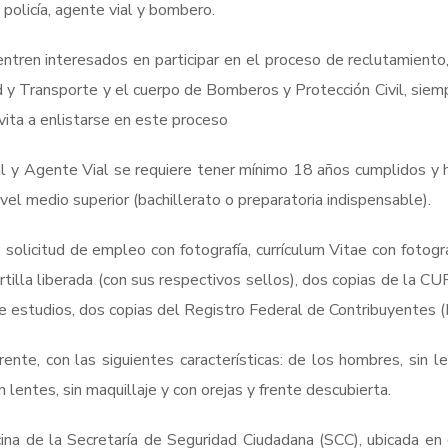
olicía, agente vial y bombero.
ren interesados en participar en el proceso de reclutamiento, s
d y Transporte y el cuerpo de Bomberos y Protección Civil, siem
nvita a enlistarse en este proceso
l y Agente Vial se requiere tener mínimo 18 años cumplidos y has
el medio superior (bachillerato o preparatoria indispensable).
olicitud de empleo con fotografía, currículum Vitae con fotogra
rtilla liberada (con sus respectivos sellos), dos copias de la 
 estudios, dos copias del Registro Federal de Contribuyentes 
nte, con las siguientes características: de los hombres, sin len
 lentes, sin maquillaje y con orejas y frente descubierta.
ina de la Secretaría de Seguridad Ciudadana (SCC), ubicada en 