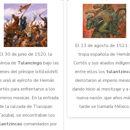
El 13 de agosto de 1521, 
El 30 de junio de 1520, la
tropa española de Herná
vincia de
Tulancingo
bajo las
Cortés y sus aliados indígen
enes del príncipe Ixtlilxóchitl
entre ellos los
tulantzinc
e unió al ejército de Hernán
derrotaron al imperio mexic
ortés para enfrentarse a los
dando inicio al mestizaje y a
rreros mexicas. En la entrada
nueva nación, que años m
de la calzada de Tlacopan
tarde se llamaría México.
Tacuba), se encontraban los
lantzincas
comandados por