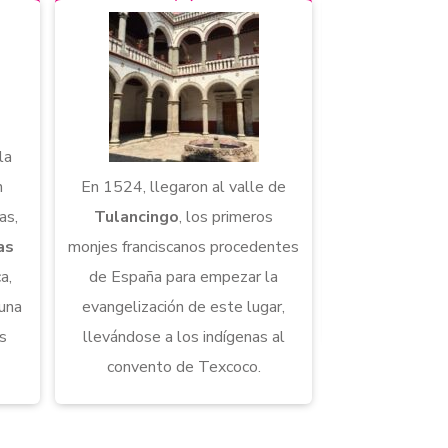
la
n
En 1524, llegaron al valle de
En 1526, los 
as,
Tulancingo
, los primeros
franciscanos s
as
monjes franciscanos procedentes
Tulancingo
a,
de España para empezar la
Tlatocah, para
 una
evangelización de este lugar,
evangelización
ás
llevándose a los indígenas al
convento de Texcoco.