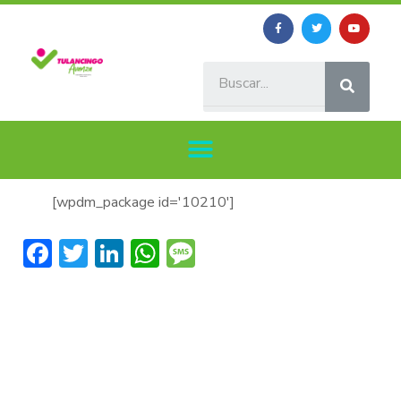
[wpdm_package id='10210']
Facebook
Twitter
LinkedIn
WhatsApp
Message