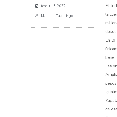
El tec
febrero 3, 2022
la cue
Municipio Tulancingo
millon
desde
En lo 
única
benefic
Las ob
Amplia
pesos 
Igualm
Zapata
de ese