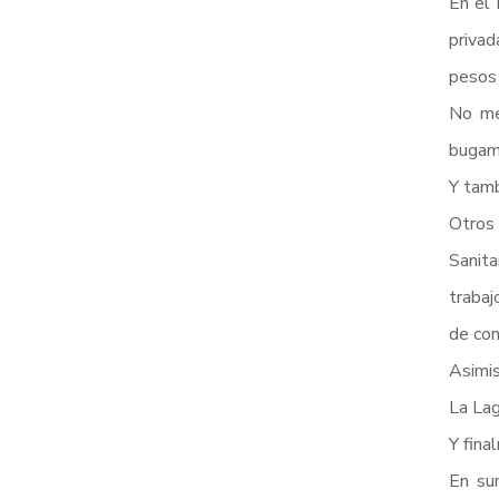
En el 
privad
pesos 
No men
bugamb
Y tamb
Otros
Sanita
trabaj
de con
Asimis
La Lag
Y fina
En sum