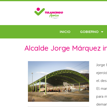
INICIO
GOBIERNO
Alcalde Jorge Márquez i
Jorge 
ejerci
el des
El man
para m
demand