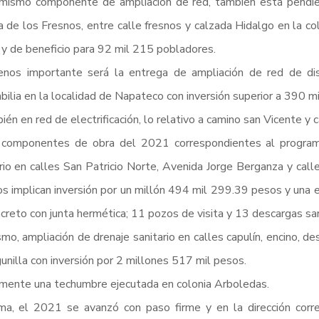
mismo componente de ampliación de red, también está pendien
a de los Fresnos, entre calle fresnos y calzada Hidalgo en la col
y de beneficio para 92 mil 215 pobladores.
os importante será la entrega de ampliación de red de distr
ilia en la localidad de Napateco con inversión superior a 390 m
ién en red de electrificación, lo relativo a camino san Vicente y 
 componentes de obra del 2021 correspondientes al progra
rio en calles San Patricio Norte, Avenida Jorge Berganza y calle
os implican inversión por un millón 494 mil 299.39 pesos y una
creto con junta hermética; 11 pozos de visita y 13 descargas san
mo, ampliación de drenaje sanitario en calles capulín, encino, d
unilla con inversión por 2 millones 517 mil pesos.
lmente una techumbre ejecutada en colonia Arboledas.
a, el 2021 se avanzó con paso firme y en la dirección corre