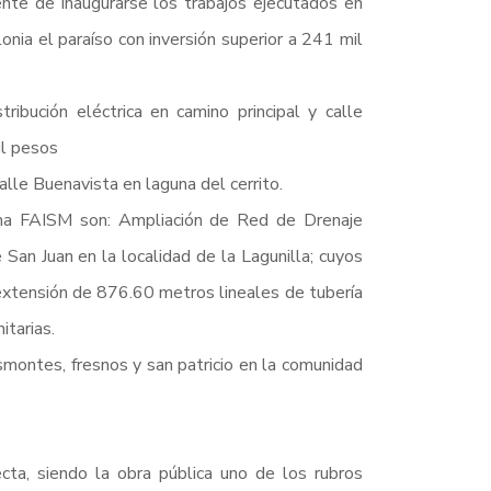
te de inaugurarse los trabajos ejecutados en
onia el paraíso con inversión superior a 241 mil
ibución eléctrica en camino principal y calle
il pesos
calle Buenavista en laguna del cerrito.
ma FAISM son: Ampliación de Red de Drenaje
 San Juan en la localidad de la Lagunilla; cuyos
 extensión de 876.60 metros lineales de tubería
itarias.
esmontes, fresnos y san patricio en la comunidad
cta, siendo la obra pública uno de los rubros