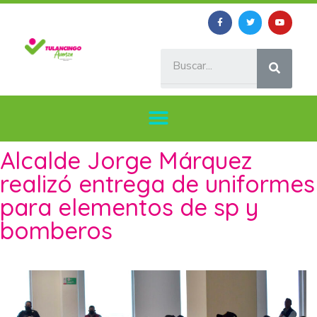
Alcalde Jorge Márquez
realizó entrega de uniformes
para elementos de sp y
bomberos