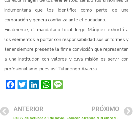
correcta imagen de los elementos, siendo los uniformes la
indumentaria que los identifica como parte de una
corporación y genera confianza ante el ciudadano.
Finalmente, el mandatario local Jorge Márquez exhortó a
los elementos a portar con responsabilidad sus uniformes y
tener siempre presente la firme convicción que representan
a una institución con valores y cuya misión es servir con
profesionalismo, pues así Tulancingo Avanza.
Facebook
Twitter
LinkedIn
WhatsApp
Message
ANTERIOR
PRÓXIMO
Del 29 de octubre a 1 de noviembre tianguis de día de muertos en calle libertad
Colocan ofrenda a la entrada de la presidencia de Tulancingo