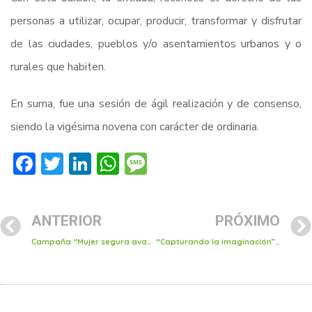
personas a utilizar, ocupar, producir, transformar y disfrutar
de las ciudades, pueblos y/o asentamientos urbanos y o
rurales que habiten.
En suma, fue una sesión de ágil realización y de consenso,
siendo la vigésima novena con carácter de ordinaria.
Facebook
Twitter
LinkedIn
WhatsApp
Message
ANTERIOR
PRÓXIMO
Campaña “Mujer segura avanza” ha capacitado a 191 alumnas
“Capturando la imaginación” y “Villa, vive, sigue la leyenda”