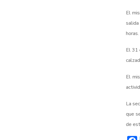
El mis
salida
horas.
El 31 
calzad
El mis
activi
La sec
que se
de est