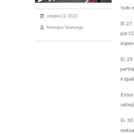
todo e
octubre 12, 2023
El 27 
Municipio Tulancingo
por CO
espera
El 29 
partic
e igua
Estos 
callej
El 30 
realiz