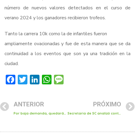
número de nuevos valores detectados en el curso de
verano 2024 y los ganadores recibieron trofeos.
Tanto la carrera 10k como la de infantiles fueron
ampliamente ovacionadas y fue de esta manera que se da
continuidad a los eventos que son ya una tradición en la
ciudad.
Facebook
Twitter
LinkedIn
WhatsApp
Message
ANTERIOR
PRÓXIMO
Por baja demanda, quedarán canceladas dos categorías en la carrera de feria de este domingo
Secretaria de SC analizó contenido de videos difundidos sobre modus operandi de apedreamientos