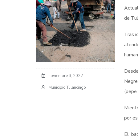
Actual
de Tul
Tras i
atende
humano
Desde 
noviembre 3, 2022
Negret
Municipio Tulancingo
(pepe 
Mientr
por es
El bac