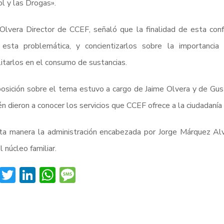
l y las Drogas».
Olvera Director de CCEF, señaló que la finalidad de esta con
 esta problemática, y concientizarlos sobre la importanci
litarlos en el consumo de sustancias.
osición sobre el tema estuvo a cargo de Jaime Olvera y de Gus
n dieron a conocer los servicios que CCEF ofrece a la ciudadanía
ta manera la administración encabezada por Jorge Márquez Al
l núcleo familiar.
Facebook
Twitter
LinkedIn
WhatsApp
Message