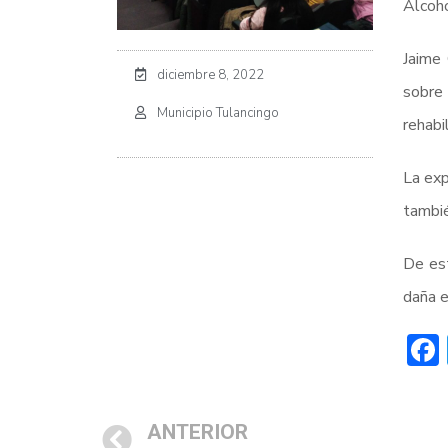
Alcoho
Jaime 
diciembre 8, 2022
sobre
Municipio Tulancingo
rehabi
La exp
tambié
De es
daña e
ANTERIOR