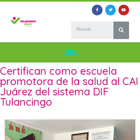
Certifican como escuela
promotora de la salud al CAI
Juárez del sistema DIF
Tulancingo