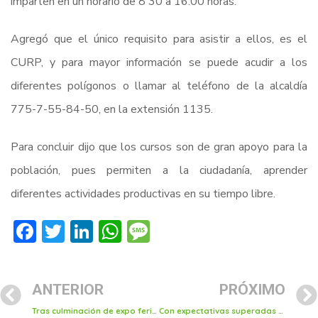
imparten en un horario de 8 30 a 16:00 horas.
Agregó que el único requisito para asistir a ellos, es el
CURP, y para mayor información se puede acudir a los
diferentes polígonos o llamar al teléfono de la alcaldía
775-7-55-84-50, en la extensión 1135.
Para concluir dijo que los cursos son de gran apoyo para la
población, pues permiten a la ciudadanía, aprender
diferentes actividades productivas en su tiempo libre.
Facebook
Twitter
LinkedIn
WhatsApp
Message
ANTERIOR
PRÓXIMO
Tras culminación de expo feria de Tulancingo, publicidad es retirada
Con expectativas superadas culminó agenda deportiva de expo feria Tulancingo 2023