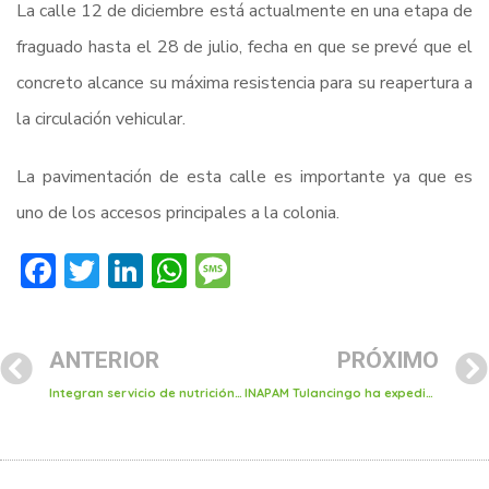
La calle 12 de diciembre está actualmente en una etapa de
fraguado hasta el 28 de julio, fecha en que se prevé que el
concreto alcance su máxima resistencia para su reapertura a
la circulación vehicular.
La pavimentación de esta calle es importante ya que es
uno de los accesos principales a la colonia.
Facebook
Twitter
LinkedIn
WhatsApp
Message
ANTERIOR
PRÓXIMO
Integran servicio de nutrición en el CCEF de Tulancingo
INAPAM Tulancingo ha expedido casi 2 mil credenciales con el programa “cerca de ti”