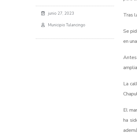
junio 27, 2023
Tras l
Municipio Tulancingo
Se pid
en una
Antes 
amplia
La cal
Chapul
El man
ha sid
ademá