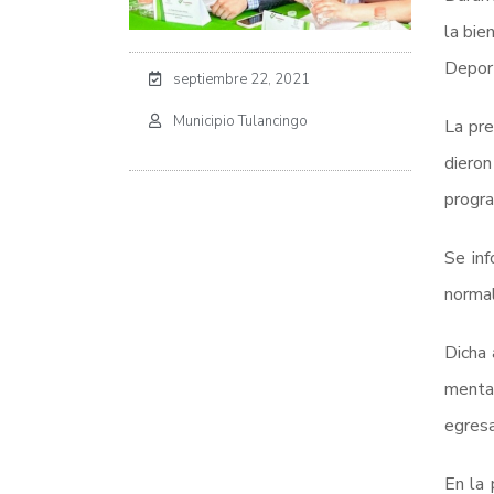
la bie
Deport
septiembre 22, 2021
Municipio Tulancingo
La pre
dieron
progra
Se inf
normal
Dicha 
mental
egresa
En la 