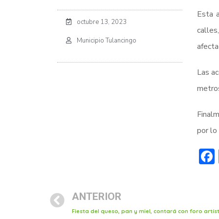
Esta a
octubre 13, 2023
calle
Municipio Tulancingo
afecta
Las ac
metros
Finalm
por lo
ANTERIOR
Fiesta del queso, pan y miel, contará con foro artíst