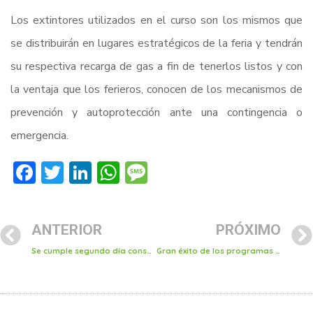
Los extintores utilizados en el curso son los mismos que
se distribuirán en lugares estratégicos de la feria y tendrán
su respectiva recarga de gas a fin de tenerlos listos y con
la ventaja que los ferieros, conocen de los mecanismos de
prevención y autoprotección ante una contingencia o
emergencia.
Facebook
Twitter
LinkedIn
WhatsApp
Message
ANTERIOR
PRÓXIMO
Se cumple segundo día consecutivo en jornada intensiva de bacheo
Gran éxito de los programas de apoyo “Reactivación Económica” y “Mujer reactívate y avanza”