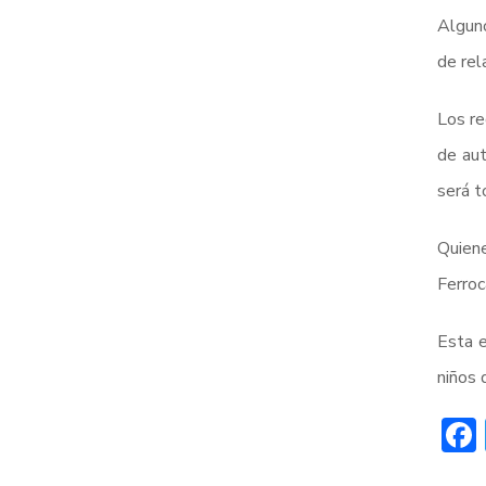
Alguno
de rel
Los re
de aut
será t
Quiene
Ferroc
Esta e
niños 