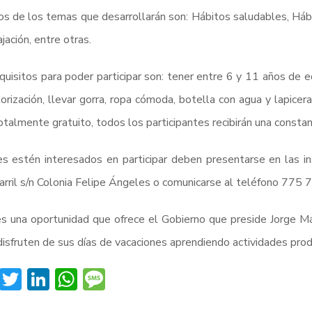
s de los temas que desarrollarán son: Hábitos saludables, Hábit
ajación, entre otras.
quisitos para poder participar son: tener entre 6 y 11 años de e
orización, llevar gorra, ropa cómoda, botella con agua y lapicer
otalmente gratuito, todos los participantes recibirán una constan
s estén interesados en participar deben presentarse en las i
arril s/n Colonia Felipe Ángeles o comunicarse al teléfono 775
s una oportunidad que ofrece el Gobierno que preside Jorge Má
disfruten de sus días de vacaciones aprendiendo actividades prod
Facebook
Twitter
LinkedIn
WhatsApp
Message