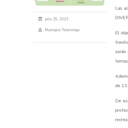
Las a
DIVERT
julio 25, 2023
Municipio Tulancingo
El obj
través
serán 
temas 
Además
de 13:
De est
protec
recrea