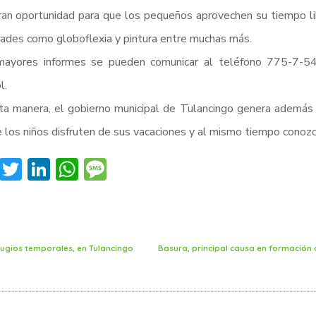
an oportunidad para que los pequeños aprovechen su tiempo lib
dades como globoflexia y pintura entre muchas más.
mayores informes se pueden comunicar al teléfono 775-7-54-
l.
a manera, el gobierno municipal de Tulancingo genera además de
 los niños disfruten de sus vacaciones y al mismo tiempo conozc
Facebook
Twitter
LinkedIn
WhatsApp
Message
efugios temporales, en Tulancingo