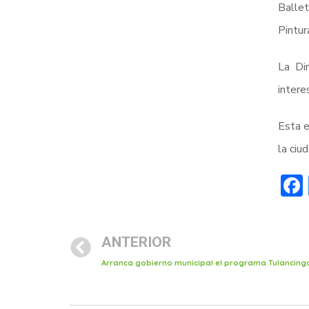
Ballet
Pintur
La Di
intere
Esta e
la ciu
ANTERIOR
Arranca gobierno municipal el programa Tulancingo