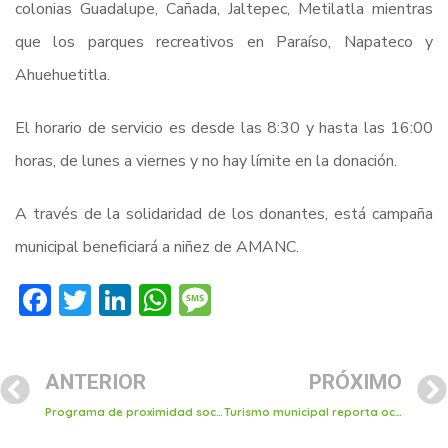
colonias Guadalupe, Cañada, Jaltepec, Metilatla mientras
que los parques recreativos en Paraíso, Napateco y
Ahuehuetitla.
El horario de servicio es desde las 8:30 y hasta las 16:00
horas, de lunes a viernes y no hay límite en la donación.
A través de la solidaridad de los donantes, está campaña
municipal beneficiará a niñez de AMANC.
Facebook
Twitter
LinkedIn
WhatsApp
Message
ANTERIOR
PRÓXIMO
Programa de proximidad social de dirección de prevención del delito
Turismo municipal reporta ocupación hotelera de entre un 40 a 50% del 1 al 15 de agosto; esperan repunte con el culmen de la feria