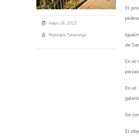
El pro
pirámi
mayo 16, 2023
Igualm
Municipio Tulancingo
de San
En el 
piezas
En el 
galerí
Se con
El obj