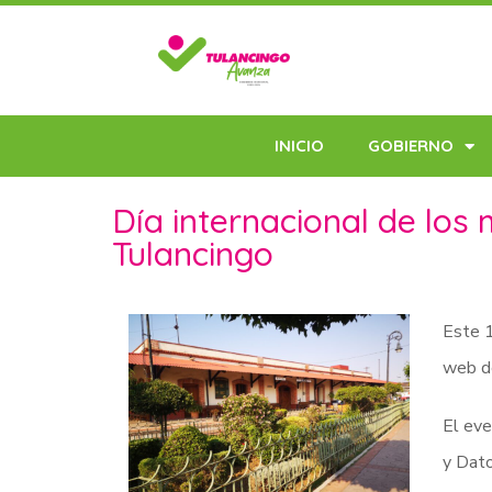
INICIO
GOBIERNO
Día internacional de los 
Tulancingo
Este 1
web de
El eve
y Dato