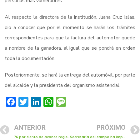
personas más vulnerables.
Al respecto la directora de la institución, Juana Cruz Islas,
dio a conocer que por el momento se harán los trámites
correspondientes para que la factura del automotor quede
a nombre de la ganadora, al igual que se pondrá en orden
toda la documentación.
Posteriormente, se hará la entrega del automóvil, por parte
del alcalde y la presidenta del organismo asistencial.
Facebook
Twitter
LinkedIn
WhatsApp
Message
ANTERIOR
PRÓXIMO
76 por ciento de avance registra programa de sustitución de luminarias a tecnología led en Tulancingo
Secretaría del campo ha impartido más de una veintena de talleres sin costo a ciudadanos para la transformación de alimentos