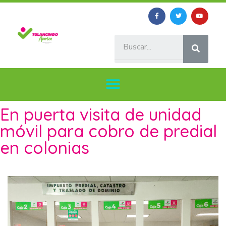
En puerta visita de unidad
móvil para cobro de predial
en colonias