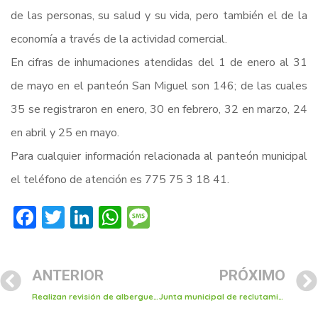
de las personas, su salud y su vida, pero también el de la
economía a través de la actividad comercial.
En cifras de inhumaciones atendidas del 1 de enero al 31
de mayo en el panteón San Miguel son 146; de las cuales
35 se registraron en enero, 30 en febrero, 32 en marzo, 24
en abril y 25 en mayo.
Para cualquier información relacionada al panteón municipal
el teléfono de atención es 775 75 3 18 41.
Facebook
Twitter
LinkedIn
WhatsApp
Message
ANTERIOR
PRÓXIMO
Realizan revisión de albergues en Tulancingo, ante la temporada de huracanes
Junta municipal de reclutamiento exhorta a jóvenes nacidos en 2004 a tramitar cartilla del servicio militar