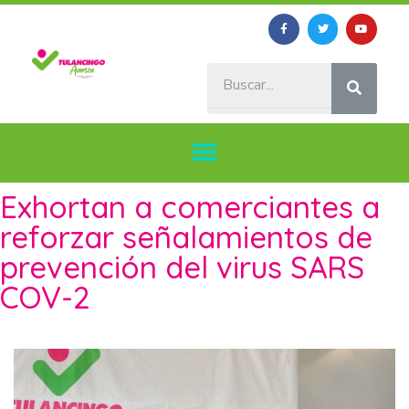
Exhortan a comerciantes a
reforzar señalamientos de
prevención del virus SARS
COV-2