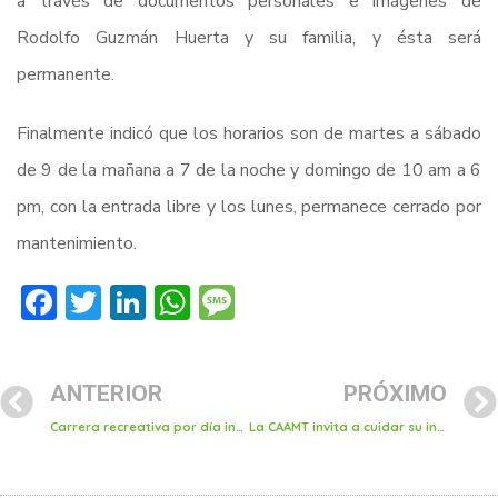
a través de documentos personales e imágenes de
Rodolfo Guzmán Huerta y su familia, y ésta será
permanente.
Finalmente indicó que los horarios son de martes a sábado
de 9 de la mañana a 7 de la noche y domingo de 10 am a 6
pm, con la entrada libre y los lunes, permanece cerrado por
mantenimiento.
Facebook
Twitter
LinkedIn
WhatsApp
Message
ANTERIOR
PRÓXIMO
Carrera recreativa por día internacional la mujer en Tulancingo
La CAAMT invita a cuidar su infraestructura hidráulica, especialmente sus medidores