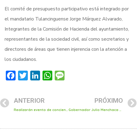
El comité de presupuesto participativo está integrado por
el mandatario Tulancinguense Jorge Márquez Alvarado,
Integrantes de la Comisión de Hacienda del ayuntamiento,
representantes de la sociedad civil, así como secretarios y
directores de áreas que tienen injerencia con la atención a
los ciudadanos.
Facebook
Twitter
LinkedIn
WhatsApp
Message
ANTERIOR
PRÓXIMO
Realizarán evento de concientización a la tenencia responsable de mascotas en jardín la floresta
Gobernador Julio Menchaca y alcalde Jorge Márquez inauguraron vía de alta prioridad y centro de video vigilancia de Tulancingo