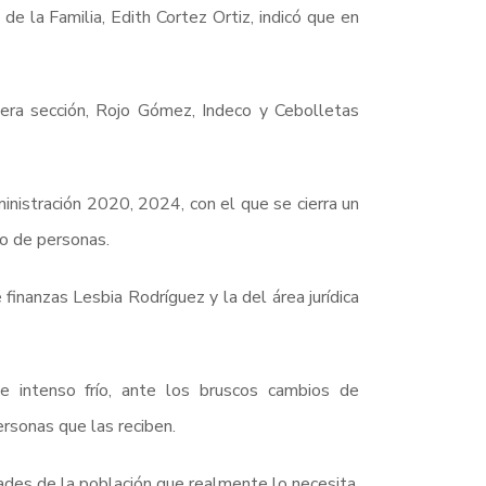
de la Familia, Edith Cortez Ortiz, indicó que en
imera sección, Rojo Gómez, Indeco y Cebolletas
inistración 2020, 2024, con el que se cierra un
ro de personas.
finanzas Lesbia Rodríguez y la del área jurídica
e intenso frío, ante los bruscos cambios de
ersonas que las reciben.
ades de la población que realmente lo necesita.