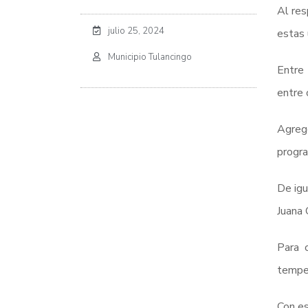
Al res
julio 25, 2024
estas 
Municipio Tulancingo
Entre 
entre 
Agregó
progra
De igu
Juana 
Para 
temper
Con es