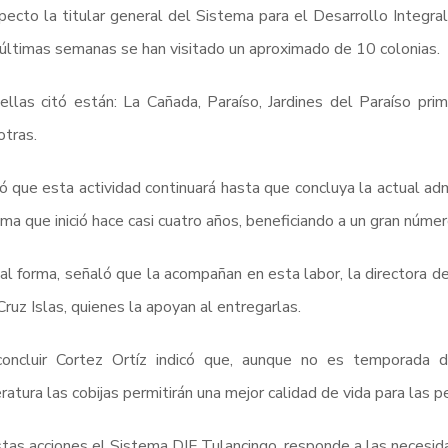
pecto la titular general del Sistema para el Desarrollo Integral 
últimas semanas se han visitado un aproximado de 10 colonias.
ellas citó están: La Cañada, Paraíso, Jardines del Paraíso pr
otras.
 que esta actividad continuará hasta que concluya la actual adm
ma que inició hace casi cuatro años, beneficiando a un gran núme
al forma, señaló que la acompañan en esta labor, la directora de 
Cruz Islas, quienes la apoyan al entregarlas.
concluir Cortez Ortíz indicó que, aunque no es temporada d
atura las cobijas permitirán una mejor calidad de vida para las p
tas acciones el Sistema DIF Tulancingo, responde a las necesid