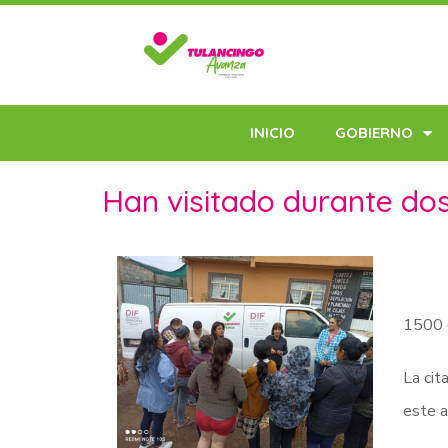
INICIO
GOBIERNO
Han visitado durante do
1500 c
La cit
este a