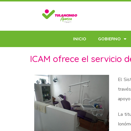
INICIO
GOBIERNO
ICAM ofrece el servicio d
El Sis
través
apoyo 
La tit
Ionóme