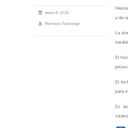
Mencio
enero 8, 2024
y da l
Municipio Tulancingo
La ate
medida
El hor
pesos
El Ins
para m
Es as
tulanc