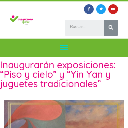
Inaugurarán exposiciones:
“Piso y cielo” y “Yin Yan y
juguetes tradicionales”