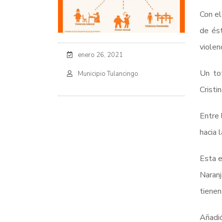
Con el
de ést
violen
enero 26, 2021
Un tot
Municipio Tulancingo
Cristi
Entre 
hacia 
Esta e
Naranj
tienen
Añadió