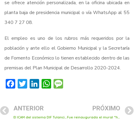
se ofrece atención personalizada, en la oficina ubicada en
planta baja de presidencia municipal o vía WhatsApp al 55
340 7 27 08.
El empleo es uno de los rubros más requeridos por la
población y ante ello el Gobierno Municipal y la Secretaría
de Fomento Económico lo tienen establecido dentro de las
premisas del Plan Municipal de Desarrollo 2020-2024.
Facebook
Twitter
LinkedIn
WhatsApp
Message
ANTERIOR
PRÓXIMO
El ICAM del sistema DIF Tulancingo, concluye cursos de capacitación
Fue reinaugurado el mural “historia de Tulancingo” al interior del centro cívico social de Tulancingo