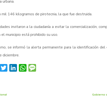
 urbana.
 mil 146 kilogramos de pirotecnia, la que fue destruida.
dades invitaron a la ciudadanía a evitar la comercialización, com
 el municipio está prohibido su uso.
mo, se informó la alerta permanente para la identificación del
 diciembre.
Facebook
Twitter
LinkedIn
WhatsApp
Message
ional
Gobierno d