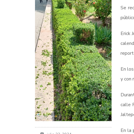
Se rec
públic
Erick 
calend
report
En los
y con 
Durant
calle 
Jaltep
En la 