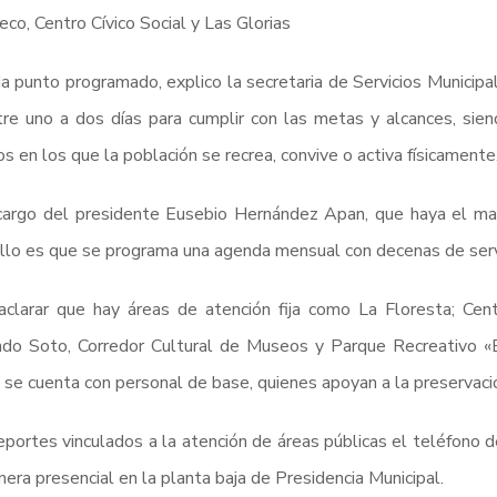
co, Centro Cívico Social y Las Glorias
a punto programado, explico la secretaria de Servicios Municip
re uno a dos días para cumplir con las metas y alcances, siend
os en los que la población se recrea, convive o activa físicamente
argo del presidente Eusebio Hernández Apan, que haya el man
llo es que se programa una agenda mensual con decenas de serv
clarar que hay áreas de atención fija como La Floresta; Cent
do Soto, Corredor Cultural de Museos y Parque Recreativo «E
 se cuenta con personal de base, quienes apoyan a la preservació
eportes vinculados a la atención de áreas públicas el teléfo
era presencial en la planta baja de Presidencia Municipal.