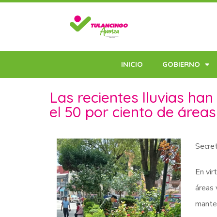
INICIO
GOBIERNO
Las recientes lluvias ha
el 50 por ciento de área
Secret
En vir
áreas 
manten