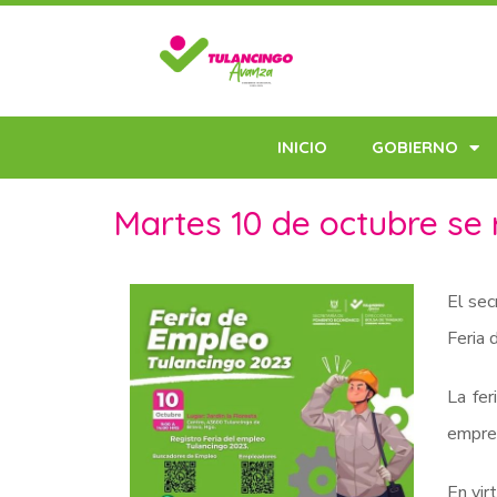
INICIO
GOBIERNO
Martes 10 de octubre se 
El sec
Feria 
La fer
empres
En vir