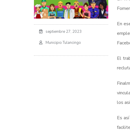
Foment
En ese
septiembre 27, 2023
empleo
Faceb
Municipio Tulancingo
El tra
reclut
Finalm
vincul
los as
Es así
facili