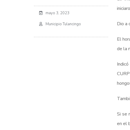
inicia
mayo 3, 2023
Dio a 
Municipio Tulancingo
El hor
de la 
Indicó
CURP y
hongo
Tambié
Si se 
en el 