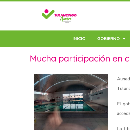
INICIO
GOBIERNO
Mucha participación en c
Aunado
Tulanc
El gob
acceda
La ti