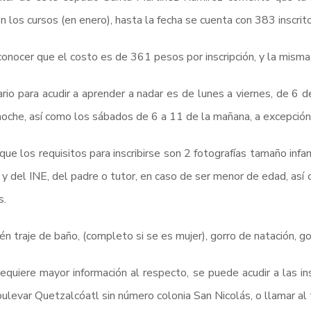
ron los cursos (en enero), hasta la fecha se cuenta con 383 inscrit
conocer que el costo es de 361 pesos por inscripción, y la mism
ario para acudir a aprender a nadar es de lunes a viernes, de 6 
noche, así como los sábados de 6 a 11 de la mañana, a excepción
 que los requisitos para inscribirse son 2 fotografías tamaño infan
 del INE, del padre o tutor, en caso de ser menor de edad, así
s.
n traje de baño, (completo si se es mujer), gorro de natación, go
requiere mayor información al respecto, se puede acudir a las in
bulevar Quetzalcóatl sin número colonia San Nicolás, o llamar a