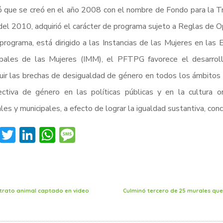
 que se creó en el año 2008 con el nombre de Fondo para la Tr
 del 2010, adquirió el carácter de programa sujeto a Reglas de O
programa, está dirigido a las Instancias de las Mujeres en las 
ipales de las Mujeres (IMM), el PFTPG favorece el desarroll
uir las brechas de desigualdad de género en todos los ámbitos de
ctiva de género en las políticas públicas y en la cultura or
les y municipales, a efecto de lograr la igualdad sustantiva, co
Facebook
Twitter
LinkedIn
WhatsApp
Message
ltrato animal captado en video
Culminó tercero de 25 murales qu