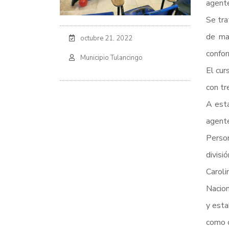
agente
Se tra
de man
octubre 21, 2022
confor
Municipio Tulancingo
El cur
con tr
A esta
agente
Person
divisi
Caroli
Nacion
y esta
como o