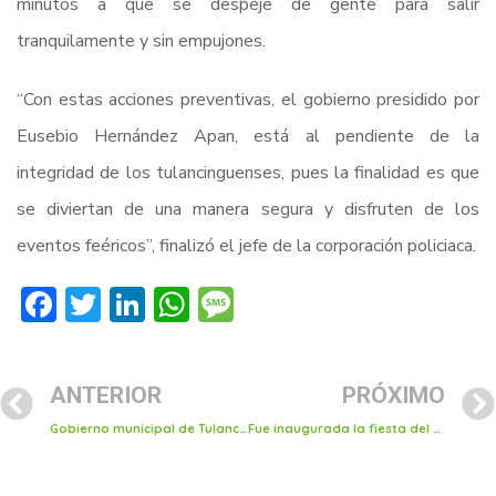
minutos a que se despeje de gente para salir
tranquilamente y sin empujones.
“Con estas acciones preventivas, el gobierno presidido por
Eusebio Hernández Apan, está al pendiente de la
integridad de los tulancinguenses, pues la finalidad es que
se diviertan de una manera segura y disfruten de los
eventos feéricos”, finalizó el jefe de la corporación policiaca.
Facebook
Twitter
LinkedIn
WhatsApp
Message
ANTERIOR
PRÓXIMO
Gobierno municipal de Tulancingo reforzara acciones preventivas y presencia en vísperas del inicio de ferias
Fue inaugurada la fiesta del encuentro familiar