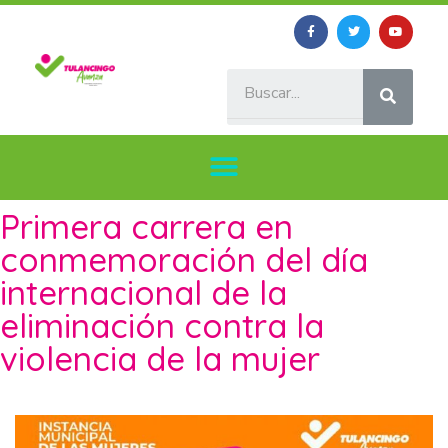
Primera carrera en
conmemoración del día
internacional de la
eliminación contra la
violencia de la mujer