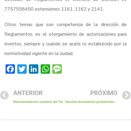
7757558450 extensiones 1161, 1162 y 2141.
Otros temas que son competencia de la dirección de
Reglamentos, es el otorgamiento de autorizaciones para
eventos, siempre y cuando se acate lo establecido por la
normatividad vigente en la ciudad.
Facebook
Twitter
LinkedIn
WhatsApp
Message
ANTERIOR
PRÓXIMO
Mantenimiento urbano de Tulancingo cerró abril con 200 servicios atendidos
Noches bohemias presentan a “Los Bribones” y grupo “Romance”