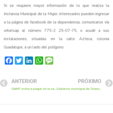
Si se requiere mayor información de lo que realiza la
Instancia Municipal de la Mujer, interesados pueden ingresar
a la página de facebook de la dependencia, comunicarse vía
whatsap al número 775-2 25-07-75, o acudir a sus
instalaciones, situadas en la calle Azteca, colonia
Guadalupe, a un lado del polígono.
Facebook
Twitter
LinkedIn
WhatsApp
Message
ANTERIOR
PRÓXIMO
CAAMT invita a pagar en la caja móvil que recorre colonias de la ciudad
Gobierno municipal de Tulancingo celebró el día nacional de bombero