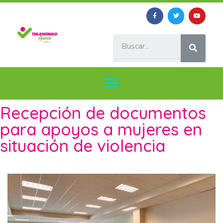
Recepción de documentos
para apoyos a mujeres en
situación de violencia