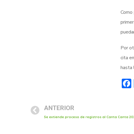
Como p
primer
puedan
Por ot
cita e
hasta 
ANTERIOR
Se extiende proceso de registros al Canta Canta 20