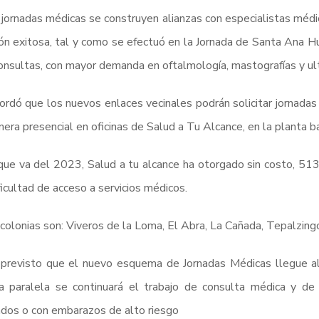
 jornadas médicas se construyen alianzas con especialistas méd
ón exitosa, tal y como se efectuó en la Jornada de Santa Ana Hu
nsultas, con mayor demanda en oftalmología, mastografías y ult
ordó que los nuevos enlaces vecinales podrán solicitar jornada
era presencial en oficinas de Salud a Tu Alcance, en la planta ba
que va del 2023, Salud a tu alcance ha otorgado sin costo, 51
ficultad de acceso a servicios médicos.
colonias son: Viveros de la Loma, El Abra, La Cañada, Tepalzingo,
 previsto que el nuevo esquema de Jornadas Médicas llegue a
 paralela se continuará el trabajo de consulta médica y de 
dos o con embarazos de alto riesgo