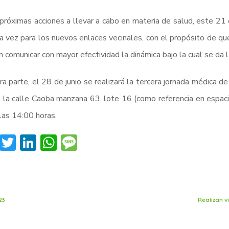
róximas acciones a llevar a cabo en materia de salud, este 21 
a vez para los nuevos enlaces vecinales, con el propósito de qu
 comunicar con mayor efectividad la dinámica bajo la cual se da l
ra parte, el 28 de junio se realizará la tercera jornada médica d
n la calle Caoba manzana 63, lote 16 (como referencia en espacio
las 14:00 horas.
Facebook
Twitter
LinkedIn
WhatsApp
Message
23
Realizan v