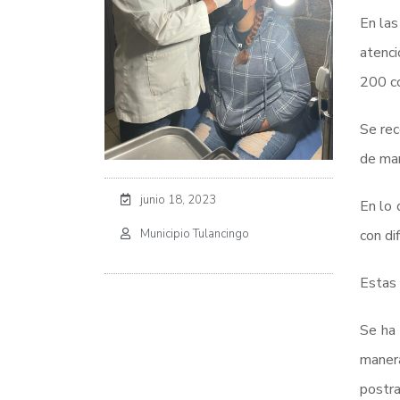
En las
atenci
200 co
Se rec
de man
junio 18, 2023
En lo 
Municipio Tulancingo
con di
Estas 
Se ha
manera
postra