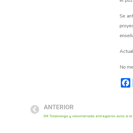
el poz
Se ant
proye
enseña
Actual
No men
ANTERIOR
DIF Tulancingo y voluntariado entregaron auto a la