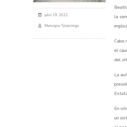
Beatri
julio 19, 2022
la sem
implic
Municipio Tulancingo
Cabe m
el cau
del vit
La aut
presid
Estata
En otr
un sis