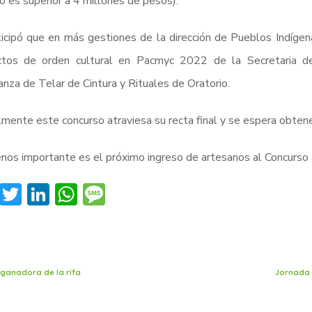
o es superior a 4 millones de pesos).
icipó que en más gestiones de la dirección de Pueblos Indígen
ctos de orden cultural en Pacmyc 2022 de la Secretaria de 
nza de Telar de Cintura y Rituales de Oratorio.
mente este concurso atraviesa su recta final y se espera obtene
os importante es el próximo ingreso de artesanos al Concurs
Facebook
Twitter
LinkedIn
WhatsApp
Message
 ganadora de la rifa
Jornada 