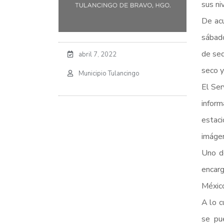
sus ni
De acu
sábado
de seq
abril 7, 2022
seco y
Municipio Tulancingo
El Ser
inform
estaci
imágen
Uno d
encarg
México
A lo c
se pu