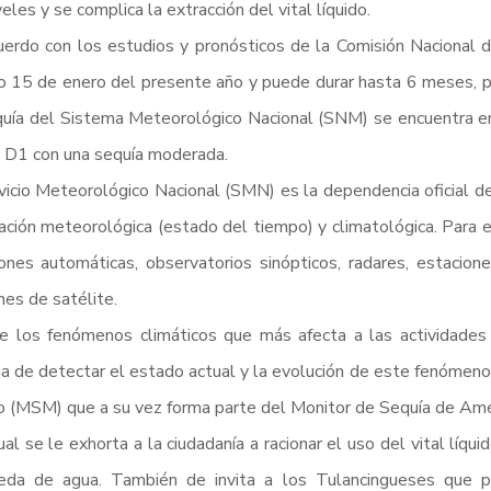
veles y se complica la extracción del vital líquido.
erdo con los estudios y pronósticos de la Comisión Nacional d
 15 de enero del presente año y puede durar hasta 6 meses, pa
uía del Sistema Meteorológico Nacional (SNM) se encuentra e
 D1 con una sequía moderada.
vicio Meteorológico Nacional (SMN) es la dependencia oficial d
ación meteorológica (estado del tiempo) y climatológica. Para e
ones automáticas, observatorios sinópticos, radares, estacio
es de satélite.
e los fenómenos climáticos que más afecta a las actividades
a de detectar el estado actual y la evolución de este fenómeno
 (MSM) que a su vez forma parte del Monitor de Sequía de Am
ual se le exhorta a la ciudadanía a racionar el uso del vital líqu
eda de agua. También de invita a los Tulancingueses que pre