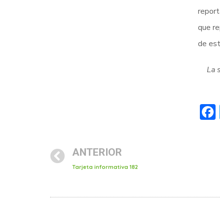
report
que re
de es
La 
ANTERIOR
Tarjeta informativa 182