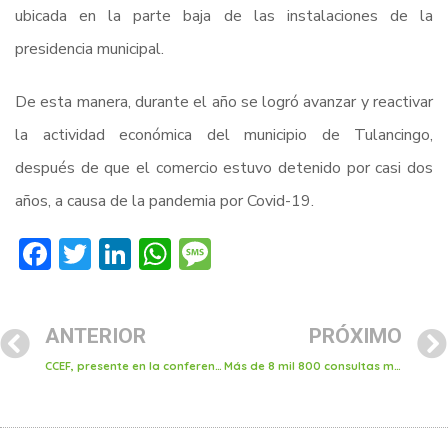
ubicada en la parte baja de las instalaciones de la
presidencia municipal.
De esta manera, durante el año se logró avanzar y reactivar
la actividad económica del municipio de Tulancingo,
después de que el comercio estuvo detenido por casi dos
años, a causa de la pandemia por Covid-19.
Facebook
Twitter
LinkedIn
WhatsApp
Message
ANTERIOR
PRÓXIMO
CCEF, presente en la conferencia “prevención del consumo del alcohol”
Más de 8 mil 800 consultas médicas y 894 dentales han sido proporcionadas con salud a tu alcance y la dirección de sanidad municipal en Tulancingo