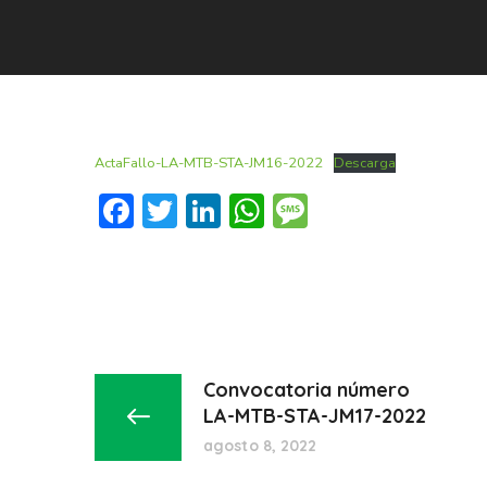
ActaFallo-LA-MTB-STA-JM16-2022
Descarga
Facebook
Twitter
LinkedIn
WhatsApp
Message
Convocatoria número
LA-MTB-STA-JM17-2022
agosto 8, 2022